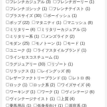
フレンチカジュアル
(3)
フレンチガーリー
(1)
フレンチゴシック
(1)
フレンチテイスト
(1)
プラスサイズ
(30)
ボーイッシュ
(1)
ポップ
(22)
マタニティ
(1)
マニッシュ
(8)
ミリタリー
(4)
ミリタリーカジュアル
(1)
ミリタリー系
(1)
メンズライク
(2)
モダン
(25)
モノトーン
(1)
モード
(1)
ユニーク
(1)
ライフスタイルブランド
(1)
ラインセスコスチューム
(1)
ラグジュアリー
(30)
リゾート
(1)
リラックス
(1)
レイングッズ
(6)
レザーファクトリーブランド
(1)
レトロ
(6)
ロック
(1)
ロック系
(2)
ワイズサイズ
(4)
ワーキング
(1)
ワーク
(1)
ヴィンテージ
(6)
ヴィンテージテイスト
(1)
上質
(4)
乗馬用品
(1)
低身長向け
(1)
原宿系
(3)