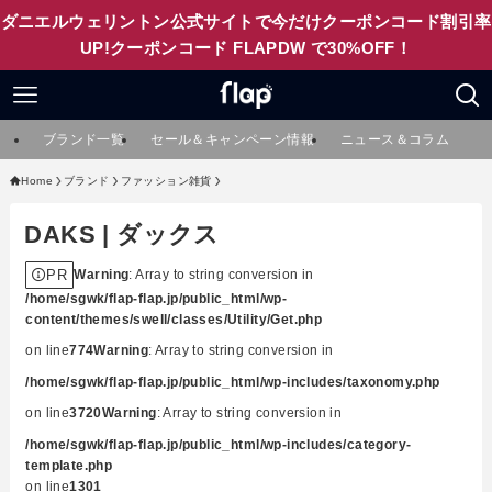
ダニエルウェリントン公式サイトで今だけクーポンコード割引率
UP!クーポンコード FLAPDW で30%OFF！
ブランド一覧
セール＆キャンペーン情報
ニュース＆コラム
Home
ブランド
ファッション雑貨
DAKS | ダックス
PR
Warning
: Array to string conversion in
/home/sgwk/flap-flap.jp/public_html/wp-
content/themes/swell/classes/Utility/Get.php
on line
774
Warning
: Array to string conversion in
/home/sgwk/flap-flap.jp/public_html/wp-includes/taxonomy.php
on line
3720
Warning
: Array to string conversion in
/home/sgwk/flap-flap.jp/public_html/wp-includes/category-
template.php
on line
1301