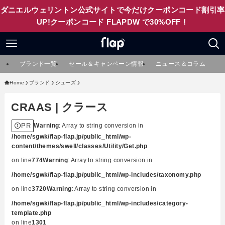
ダニエルウェリントン公式サイトで今だけクーポンコード割引率
UP!クーポンコード FLAPDW で30%OFF！
ブランド一覧
セール＆キャンペーン情報
ニュース＆コラム
Home
ブランド
シューズ
CRAAS | クラース
PR
Warning
: Array to string conversion in
/home/sgwk/flap-flap.jp/public_html/wp-
content/themes/swell/classes/Utility/Get.php
on line
774
Warning
: Array to string conversion in
/home/sgwk/flap-flap.jp/public_html/wp-includes/taxonomy.php
on line
3720
Warning
: Array to string conversion in
/home/sgwk/flap-flap.jp/public_html/wp-includes/category-
template.php
on line
1301