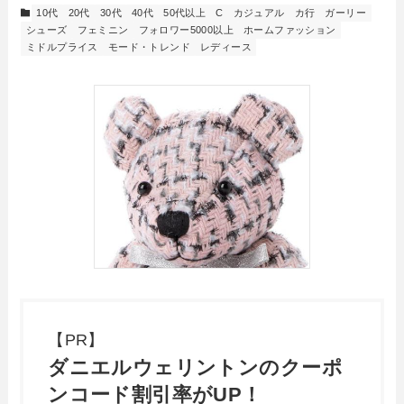
10代
20代
30代
40代
50代以上
C
カジュアル
カ行
ガーリー
シューズ
フェミニン
フォロワー5000以上
ホームファッション
ミドルプライス
モード・トレンド
レディース
【PR】
ダニエルウェリントンのクーポ
ンコード割引率がUP！