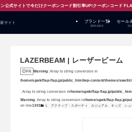
ン公式サイトで今だけクーポンコード割引率UP!クーポンコード FLAPD
ブランド一覧
セール
検索サイト
BRANDS
SA
LAZERBEAM | レーザービーム
PR
Warning
: Array to string conversion in
/home/sgwk/flap-flap.jp/public_html/wp-content/themes/swell/cl
: Array to string conversion in
/home/sgwk/flap-flap.jp/public_ht
Warning
: Array to string conversion in
/home/sgwk/flap-flap.jp/p
on line
1301
L
アクティブ・スポーティ
カジュアル
キッズ
シュ