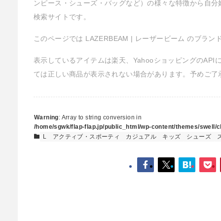
ンピース・シューズ・バッグなど）の様々な特徴から自分
検索サイトです。
このページでは LAZERBEAM | レーザービーム のブ
表示しているアイテムは楽天、YahooショッピングのAP
ては正しい商品が表示されない場合があります。予めご了
Warning
: Array to string conversion in
/home/sgwk/flap-flap.jp/public_html/wp-content/themes/swell/cl
L
アクティブ・スポーティ
カジュアル
キッズ
シューズ