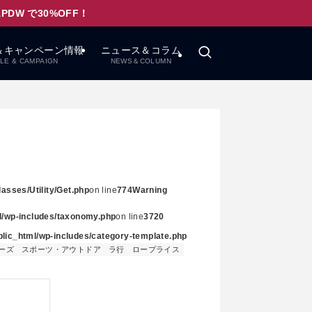
W で30%OFF！
＆キャンペーン情報
ニュース＆コラム
LE & CAMPAIGN
NEWS＆COLUMN
asses/Utility/Get.php
on line
774
Warning
ml/wp-includes/taxonomy.php
on line
3720
ublic_html/wp-includes/category-template.php
ーズ
スポーツ・アウトドア
ラ行
ロープライス