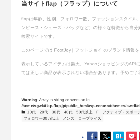
当サイトflap（フラップ）について
flapは年齢、性別、フォロワー数、ファッションスタイ
ンピース・シューズ・バッグなど）の様々な特徴から自分
検索サイトです。
このページでは FootJoy | フットジョイ のブランド情
表示しているアイテムは楽天、YahooショッピングのAP
ては正しい商品が表示されない場合があります。予めご了
Warning
: Array to string conversion in
/home/sgwk/flap-flap.jp/public_html/wp-content/themes/swell/cl
10代
20代
30代
40代
50代以上
F
アクティブ・スポー
フォロワー30万以上
メンズ
ロープライス