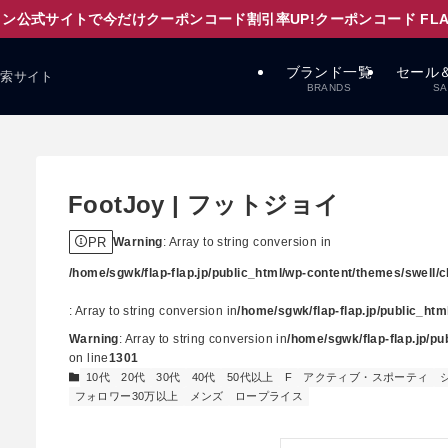
ン公式サイトで今だけクーポンコード割引率UP!クーポンコード FLAPD
ブランド一覧
セール
検索サイト
BRANDS
SA
FootJoy | フットジョイ
PR
Warning
: Array to string conversion in
/home/sgwk/flap-flap.jp/public_html/wp-content/themes/swell/cl
: Array to string conversion in
/home/sgwk/flap-flap.jp/public_ht
Warning
: Array to string conversion in
/home/sgwk/flap-flap.jp/p
on line
1301
10代
20代
30代
40代
50代以上
F
アクティブ・スポーティ
フォロワー30万以上
メンズ
ロープライス