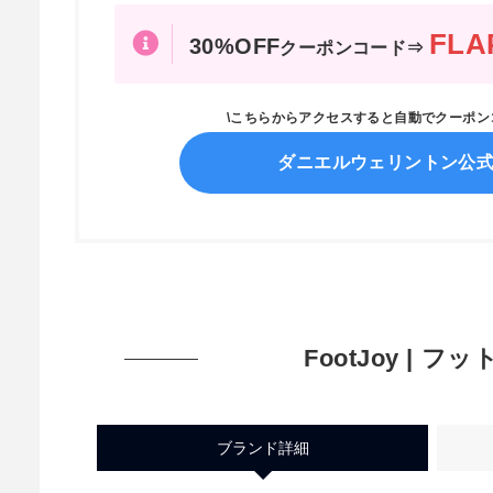
FLA
30%OFF
クーポンコード⇒
\こちらからアクセスすると自動でクーポ
ダニエルウェリントン公
FootJoy | フ
ブランド詳細