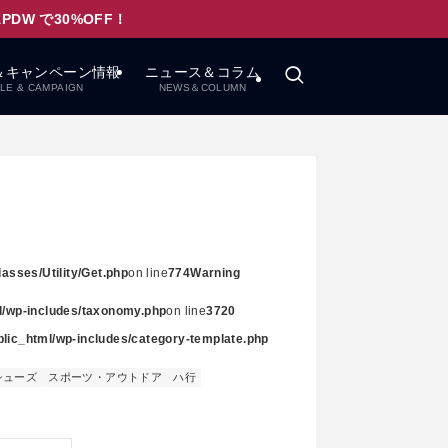
W で30%OFF！
＆キャンペーン情報
ニュース＆コラム
LE & CAMPAIGN
NEWS＆COLUMN
asses/Utility/Get.php
on line
774
Warning
ml/wp-includes/taxonomy.php
on line
3720
ublic_html/wp-includes/category-template.php
シューズ
スポーツ・アウトドア
ハ行