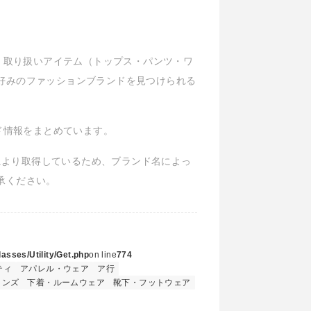
ル、取り扱いアイテム（トップス・パンツ・ワ
好みのファッションブランドを見つけられる
ランド情報をまとめています。
Iにより取得しているため、ブランド名によっ
承ください。
asses/Utility/Get.php
on line
774
ティ
アパレル・ウェア
ア行
メンズ
下着・ルームウェア
靴下・フットウェア