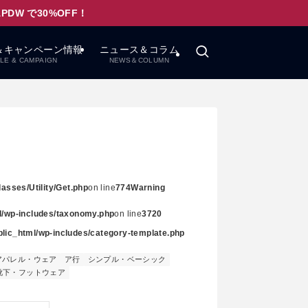
W で30%OFF！
＆キャンペーン情報
ニュース＆コラム
LE & CAMPAIGN
NEWS＆COLUMN
asses/Utility/Get.php
on line
774
Warning
ml/wp-includes/taxonomy.php
on line
3720
ublic_html/wp-includes/category-template.php
アパレル・ウェア
ア行
シンプル・ベーシック
靴下・フットウェア