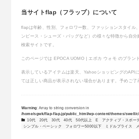
当サイトflap（フラップ）について
flapは年齢、性別、フォロワー数、ファッションスタイ
ンピース・シューズ・バッグなど）の様々な特徴から自分
検索サイトです。
このページでは EPOCA UOMO | エポカ ウォモ のブ
表示しているアイテムは楽天、YahooショッピングのAP
ては正しい商品が表示されない場合があります。予めご了
Warning
: Array to string conversion in
/home/sgwk/flap-flap.jp/public_html/wp-content/themes/swell/cl
10代
20代
30代
40代
50代以上
E
アクティブ・スポー
シンプル・ベーシック
フォロワー5000以下
ミドルプライス