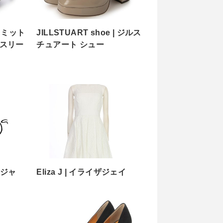
| リミット
JILLSTUART shoe | ジルス
ィスリー
チュアート シュー
トレジャ
Eliza J | イライザジェイ