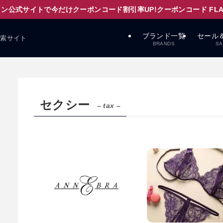
ン公式サイトで今だけクーポンコード割引率UP!クーポンコード FLAPD
ブランド一覧
セール
検索サイト
BRANDS
SA
セクシー
– tax –